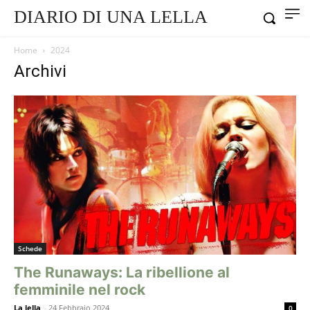
DIARIO DI UNA LELLA
Home
2024
Archivi
Schede
The Runaways: La ribellione al
femminile nel rock
La lella
-
24 Febbraio 2024
0