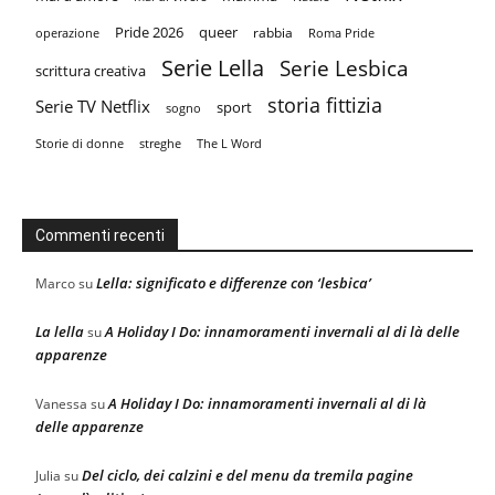
Pride 2026
queer
rabbia
operazione
Roma Pride
Serie Lella
Serie Lesbica
scrittura creativa
storia fittizia
Serie TV Netflix
sport
sogno
Storie di donne
streghe
The L Word
Commenti recenti
Lella: significato e differenze con ‘lesbica’
Marco
su
La lella
A Holiday I Do: innamoramenti invernali al di là delle
su
apparenze
A Holiday I Do: innamoramenti invernali al di là
Vanessa
su
delle apparenze
Del ciclo, dei calzini e del menu da tremila pagine
Julia
su