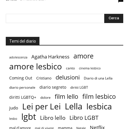
Temi del diario
amore
Agatha Harkness
adolescenza
amore lesbico
canto
cinema lesbico
delusioni
Coming Out
Cristiano
Diario di una Lella
diario segreto
diario personale
diritti LGBT
film lesbico
film lello
diritti LGBTQ+
dolore
Lella
Lei per Lei
lesbica
judo
lgbt
Libro LGBT
Libro lello
lesbo
Netflix
mal d'amore
mamma
mal di vivere
Natale