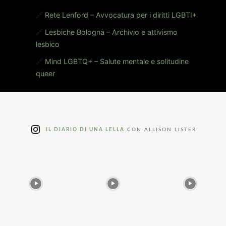
🔗
Rete Lenford – Avvocatura per i diritti LGBTI+
🔗
Lesbiche Bologna – Archivio e attivismo
lesbico
🔗
Mind LGBTQ+ – Salute mentale e solitudine
queer
IL DIARIO DI UNA LELLA
CON ALLISON LISTER