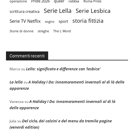
Pride 2026
queer
rabbia
operazione
Roma Pride
Serie Lella
Serie Lesbica
scrittura creativa
storia fittizia
Serie TV Netflix
sport
sogno
Storie di donne
streghe
The L Word
Commenti recenti
Lella: significato e differenze con ‘lesbica’
Marco
su
La lella
A Holiday I Do: innamoramenti invernali al di là delle
su
apparenze
A Holiday I Do: innamoramenti invernali al di là
Vanessa
su
delle apparenze
Del ciclo, dei calzini e del menu da tremila pagine
Julia
su
(venerdì edition)