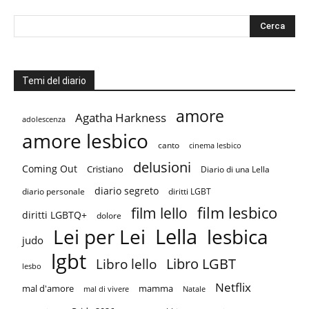
Temi del diario
amore
Agatha Harkness
adolescenza
amore lesbico
canto
cinema lesbico
delusioni
Coming Out
Cristiano
Diario di una Lella
diario segreto
diario personale
diritti LGBT
film lesbico
film lello
diritti LGBTQ+
dolore
Lella
Lei per Lei
lesbica
judo
lgbt
Libro LGBT
Libro lello
lesbo
Netflix
mal d'amore
mamma
mal di vivere
Natale