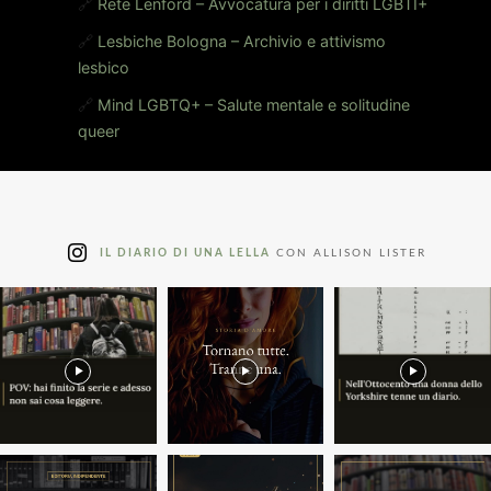
🔗
Rete Lenford – Avvocatura per i diritti LGBTI+
🔗
Lesbiche Bologna – Archivio e attivismo
lesbico
🔗
Mind LGBTQ+ – Salute mentale e solitudine
queer
IL DIARIO DI UNA LELLA
CON ALLISON LISTER