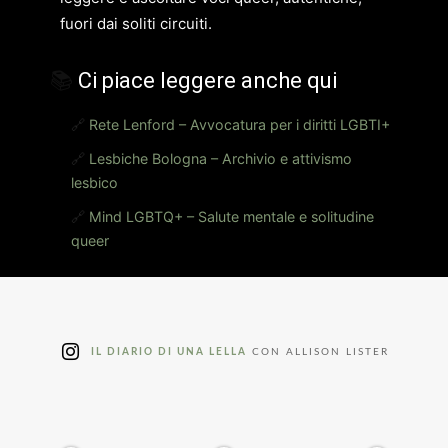
fuori dai soliti circuiti.
📚
Ci piace leggere anche qui
🔗
Rete Lenford – Avvocatura per i diritti LGBTI+
🔗
Lesbiche Bologna – Archivio e attivismo
lesbico
🔗
Mind LGBTQ+ – Salute mentale e solitudine
queer
IL DIARIO DI UNA LELLA
CON ALLISON LISTER