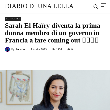
DIARIO DI UNA LELLA
CURIOSITÀ
Sarah El Haïry diventa la prima
donna membro di un governo in
Francia a fare coming out 🏳️‍🌈🇫🇷
By
La lella
1924
11 Aprile 2023
0