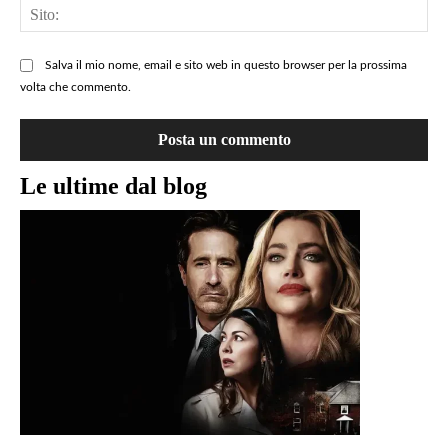
Sit
Salva il mio nome, email e sito web in questo browser per la prossima
volta che commento.
Le ultime dal blog