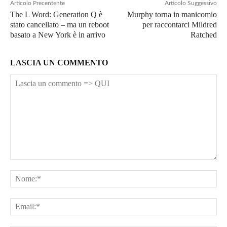
Articolo Precentente
Articolo Suggessivo
The L Word: Generation Q è
Murphy torna in manicomio
stato cancellato – ma un reboot
per raccontarci Mildred
basato a New York è in arrivo
Ratched
LASCIA UN COMMENTO
Lascia
un
No
commento
=>
Ema
QUI