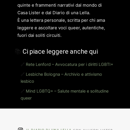
quinte e frammenti narrativi dal mondo di
Casa Lister e dal Diario di una Lella.
È una lettera personale, scritta per chi ama
leggere e ascoltare voci queer, autentiche,
fuori dai soliti circuiti.
📚
Ci piace leggere anche qui
🔗
Rete Lenford – Avvocatura per i diritti LGBTI+
🔗
Lesbiche Bologna – Archivio e attivismo
lesbico
🔗
Mind LGBTQ+ – Salute mentale e solitudine
queer