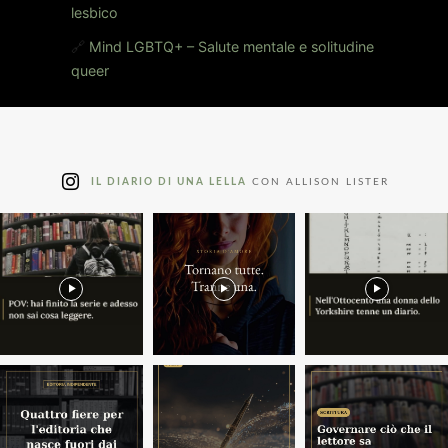
lesbico
🔗
Mind LGBTQ+ – Salute mentale e solitudine
queer
IL DIARIO DI UNA LELLA
CON ALLISON LISTER