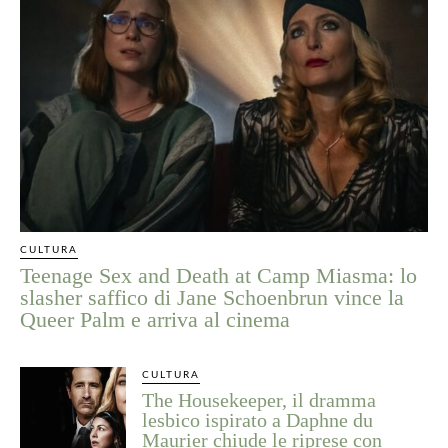
CULTURA
Teenage Sex and Death at Camp Miasma: lo
slasher saffico di Jane Schoenbrun vince la
Queer Palm e arriva al cinema
CULTURA
The Housekeeper, il dramma
lesbico ispirato a Daphne du
Maurier chiude le riprese con