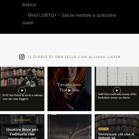
lesbico
🔗
Mind LGBTQ+ – Salute mentale e solitudine
queer
IL DIARIO DI UNA LELLA
CON ALLISON LISTER