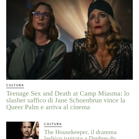
CULTURA
Teenage Sex and Death at Camp Miasma: lo
slasher saffico di Jane Schoenbrun vince la
Queer Palm e arriva al cinema
CULTURA
The Housekeeper, il dramma
lesbico ispirato a Daphne du