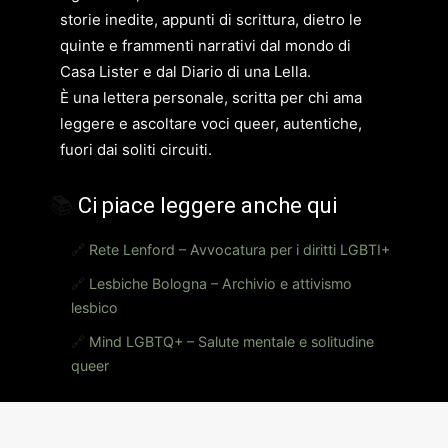
storie inedite, appunti di scrittura, dietro le
quinte e frammenti narrativi dal mondo di
Casa Lister e dal Diario di una Lella.
È una lettera personale, scritta per chi ama
leggere e ascoltare voci queer, autentiche,
fuori dai soliti circuiti.
📚
Ci piace leggere anche qui
🔗
Rete Lenford – Avvocatura per i diritti LGBTI+
🔗
Lesbiche Bologna – Archivio e attivismo
lesbico
🔗
Mind LGBTQ+ – Salute mentale e solitudine
queer