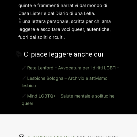
quinte e frammenti narrativi dal mondo di
Casa Lister e dal Diario di una Lella.
È una lettera personale, scritta per chi ama
leggere e ascoltare voci queer, autentiche,
fuori dai soliti circuiti.
📚
Ci piace leggere anche qui
🔗
Rete Lenford – Avvocatura per i diritti LGBTI+
🔗
Lesbiche Bologna – Archivio e attivismo
lesbico
🔗
Mind LGBTQ+ – Salute mentale e solitudine
queer