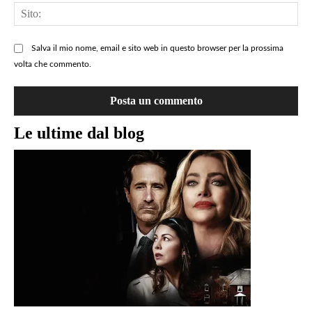
Sit
Salva il mio nome, email e sito web in questo browser per la prossima
volta che commento.
Le ultime dal blog