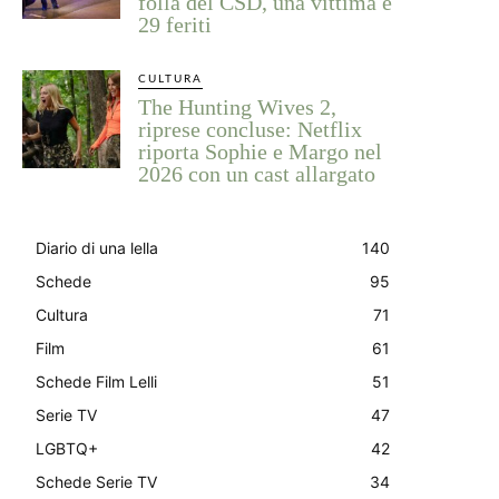
folla del CSD, una vittima e
29 feriti
CULTURA
The Hunting Wives 2,
riprese concluse: Netflix
riporta Sophie e Margo nel
2026 con un cast allargato
Diario di una lella
140
Schede
95
Cultura
71
Film
61
Schede Film Lelli
51
Serie TV
47
LGBTQ+
42
Schede Serie TV
34