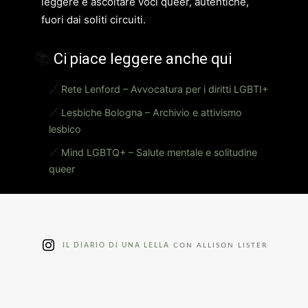
leggere e ascoltare voci queer, autentiche,
fuori dai soliti circuiti.
📚
Ci piace leggere anche qui
🔗
Rete Lenford – Avvocatura per i diritti LGBTI+
🔗
Lesbiche Bologna – Archivio e attivismo
lesbico
🔗
Mind LGBTQ+ – Salute mentale e solitudine
queer
IL DIARIO DI UNA LELLA
CON ALLISON LISTER