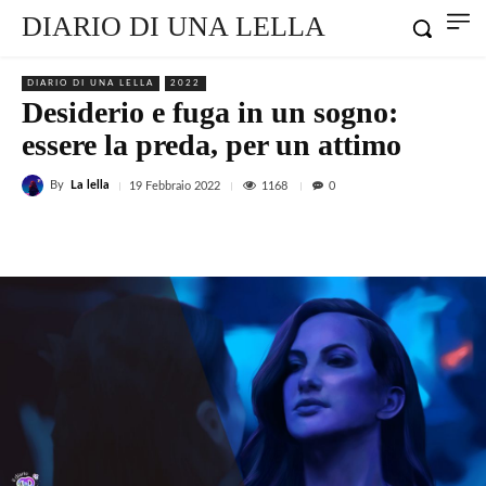
DIARIO DI UNA LELLA
DIARIO DI UNA LELLA
2022
Desiderio e fuga in un sogno:
essere la preda, per un attimo
By
La lella
1168
19 Febbraio 2022
0