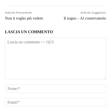
Articolo Precentente
Articolo Suggessivo
Non ti voglio più vedere
Il sogno – Al conservatorio
LASCIA UN COMMENTO
Lascia
un
No
commento
=>
Ema
QUI