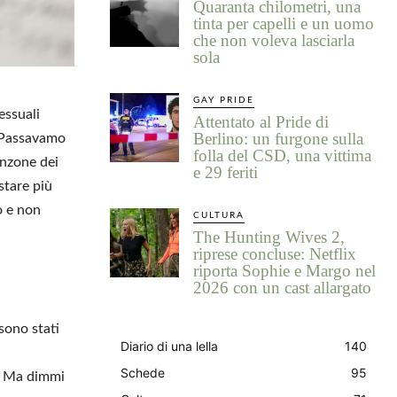
Quaranta chilometri, una
tinta per capelli e un uomo
che non voleva lasciarla
sola
GAY PRIDE
essuali
Attentato al Pride di
Berlino: un furgone sulla
. Passavamo
folla del CSD, una vittima
anzone dei
e 29 feriti
stare più
o e non
CULTURA
The Hunting Wives 2,
riprese concluse: Netflix
riporta Sophie e Margo nel
2026 con un cast allargato
 sono stati
Diario di una lella
140
Schede
95
a. Ma dimmi