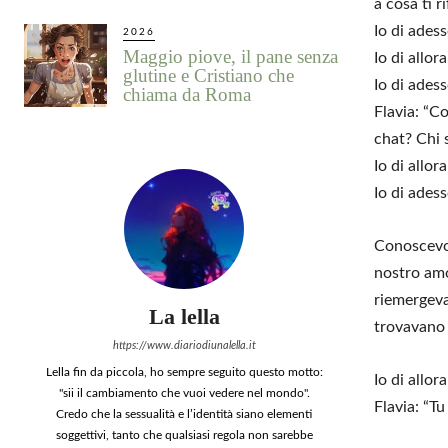
a cosa ti ri
Io di adess
2026
Maggio piove, il pane senza
Io di allor
glutine e Cristiano che
Io di adess
chiama da Roma
Flavia: “C
chat? Chi 
Io di allor
Io di adess
Conoscevo 
nostro amo
riemergeva
La lella
trovavano 
https://www.diariodiunalella.it
Lella fin da piccola, ho sempre seguito questo motto:
Io di allor
"sii il cambiamento che vuoi vedere nel mondo".
Flavia: “Tu
Credo che la sessualità e l’identità siano elementi
soggettivi, tanto che qualsiasi regola non sarebbe