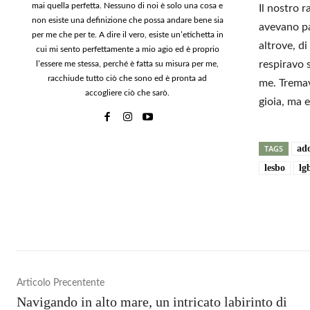
mai quella perfetta. Nessuno di noi è solo una cosa e
Il nostro r
non esiste una definizione che possa andare bene sia
avevano pa
per me che per te. A dire il vero, esiste un’etichetta in
altrove, d
cui mi sento perfettamente a mio agio ed è proprio
respiravo 
l’essere me stessa, perché è fatta su misura per me,
racchiude tutto ciò che sono ed è pronta ad
me. Tremav
accogliere ciò che sarò.
gioia, ma 
TAGS
ad
lesbo
lg
Condi
Articolo Precentente
Navigando in alto mare, un intricato labirinto di