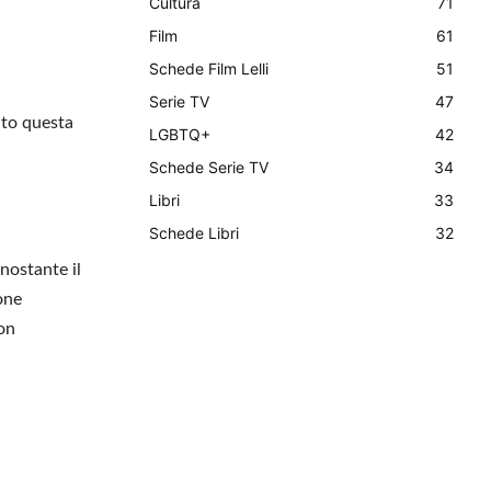
Cultura
71
Film
61
Schede Film Lelli
51
Serie TV
47
uto questa
LGBTQ+
42
Schede Serie TV
34
Libri
33
Schede Libri
32
nostante il
one
on