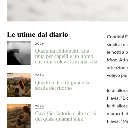
Le utime dal diario
Conobbi
F
2026
simili ai 
Quaranta chilometri, una
le notti a
tinta per capelli e un uomo
Muse
. Att
che non voleva lasciarla sola
attenzion
volevo più
2026
Quattro ettari di guai e la
strada del ritorno
Io di allor
Flavia: “E
Io di allor
2026
Caviglie, fattorie e altre crisi
momenti di
dei quasi quarant’anni
Flavia: “M