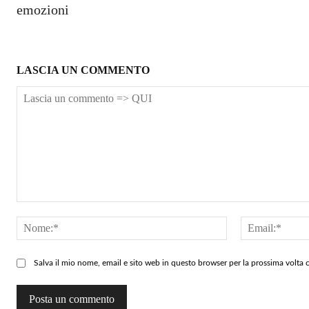
emozioni
LASCIA UN COMMENTO
Lascia
un
Nome:*
commento
=>
Salva il mio nome, email e sito web in questo browser per la prossima volt
QUI