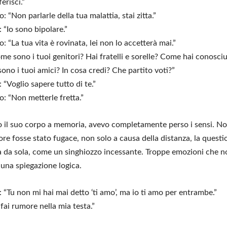
ferisci.”
o: “Non parlarle della tua malattia, stai zitta.”
a: “Io sono bipolare.”
o: “La tua vita è rovinata, lei non lo accetterà mai.”
ome sono i tuoi genitori? Hai fratelli e sorelle? Come hai conosci
sono i tuoi amici? In cosa credi? Che partito voti?”
a: “Voglio sapere tutto di te.”
o: “Non metterle fretta.”
il suo corpo a memoria, avevo completamente perso i sensi. No
re fosse stato fugace, non solo a causa della distanza, la questi
 da sola, come un singhiozzo incessante. Troppe emozioni che n
una spiegazione logica.
a: “Tu non mi hai mai detto ‘ti amo’, ma io ti amo per entrambe.”
 fai rumore nella mia testa.”