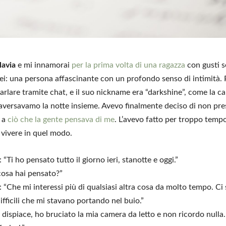
lavia
e mi innamorai
per la prima volta di una ragazza
con gusti s
miei: una persona affascinante con un profondo senso di intimità
 parlare tramite chat, e il suo nickname era “darkshine”, come la c
raversavamo la notte insieme. Avevo finalmente deciso di non pre
e a
ciò che la gente pensava di me
. L’avevo fatto per troppo temp
 vivere in quel modo.
a: “Ti ho pensato tutto il giorno ieri, stanotte e oggi.”
 cosa hai pensato?”
a: “Che mi interessi più di qualsiasi altra cosa da molto tempo. Ci
fficili che mi stavano portando nel buio.”
i dispiace, ho bruciato la mia camera da letto e non ricordo null