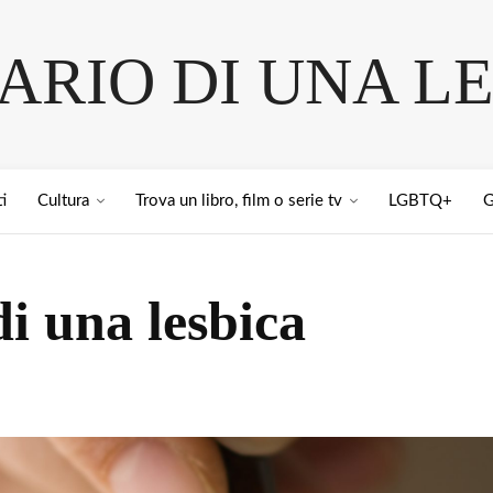
IARIO DI UNA L
i
Cultura
Trova un libro, film o serie tv
LGBTQ+
G
di una lesbica