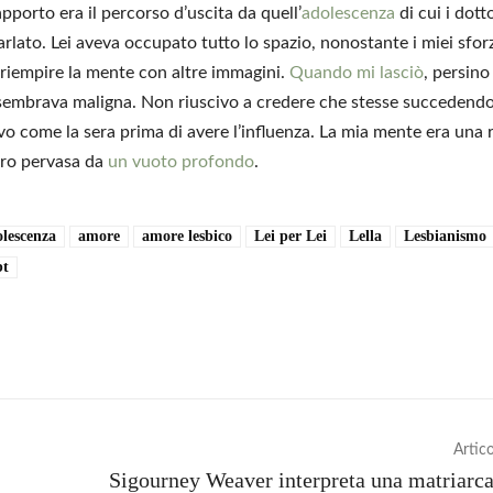
apporto era il percorso d’uscita da quell’
adolescenza
di cui i dott
rlato. Lei aveva occupato tutto lo spazio, nonostante i miei sforz
i riempire la mente con altre immagini.
Quando mi lasciò
, persino 
sembrava maligna. Non riuscivo a credere che stesse succedendo
o come la sera prima di avere l’influenza. La mia mente era una r
ero pervasa da
un vuoto profondo
.
olescenza
amore
amore lesbico
Lei per Lei
Lella
Lesbianismo
bt
vidi
Artic
Sigourney Weaver interpreta una matriarca