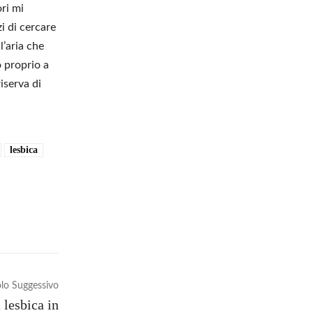
ori mi
i di cercare
l’aria che
 proprio a
iserva di
lesbica
olo Suggessivo
 lesbica in