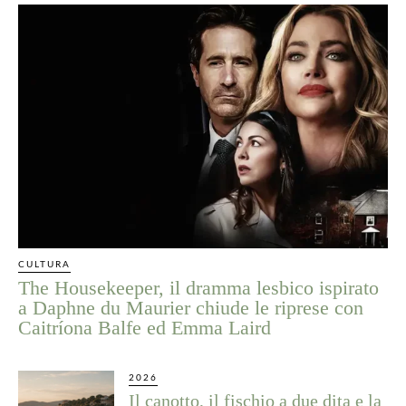
CULTURA
The Housekeeper, il dramma lesbico ispirato
a Daphne du Maurier chiude le riprese con
Caitríona Balfe ed Emma Laird
2026
Il canotto, il fischio a due dita e la