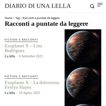
DIARIO DI UNA LELLA
Home
Tag
Racconti a puntate da leggere
Racconti a puntate da leggere
FICTION E RACCONTI
Exoplanet X – Lina
Rodriguez
La lella
-
6 Settembre 2023
FICTION E RACCONTI
Exoplanet X – La dottoressa
Evelyn Hayes
La lella
-
29 Agosto 2023