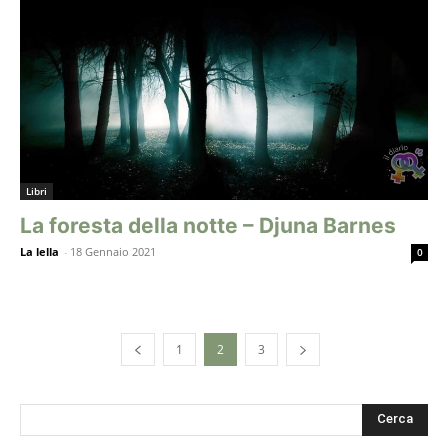
Libri
La foresta della notte – Djuna Barnes
La lella
-
18 Gennaio 2021
0
1
2
3