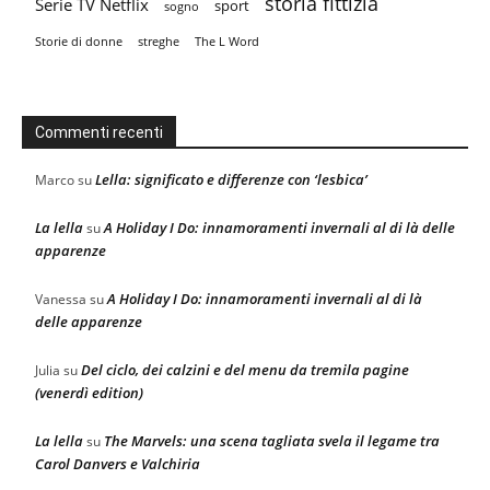
storia fittizia
Serie TV Netflix
sport
sogno
Storie di donne
streghe
The L Word
Commenti recenti
Lella: significato e differenze con ‘lesbica’
Marco
su
La lella
A Holiday I Do: innamoramenti invernali al di là delle
su
apparenze
A Holiday I Do: innamoramenti invernali al di là
Vanessa
su
delle apparenze
Del ciclo, dei calzini e del menu da tremila pagine
Julia
su
(venerdì edition)
La lella
The Marvels: una scena tagliata svela il legame tra
su
Carol Danvers e Valchiria