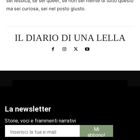
sei lesbica, se sei queer, se non sei niente di tutto questo
ma sei curiosə, sei nel posto giusto.
IL DIARIO DI UNA LELLA