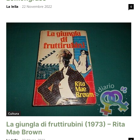
La lella
-
22 Novembre 2022
0
Cultura
La giungla di fruttirubini (1973) – Rita
Mae Brown