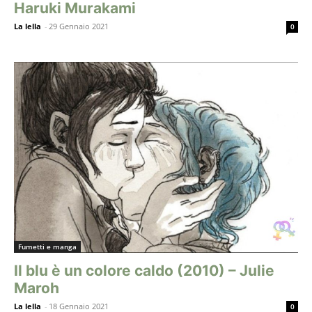
Haruki Murakami
La lella
-
29 Gennaio 2021
0
Fumetti e manga
Il blu è un colore caldo (2010) – Julie
Maroh
La lella
-
18 Gennaio 2021
0