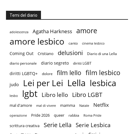
Temi del diario
amore
Agatha Harkness
adolescenza
amore lesbico
canto
cinema lesbico
delusioni
Coming Out
Cristiano
Diario di una Lella
diario segreto
diario personale
diritti LGBT
film lesbico
film lello
diritti LGBTQ+
dolore
Lella
Lei per Lei
lesbica
judo
lgbt
Libro LGBT
Libro lello
lesbo
Netflix
mal d'amore
mamma
mal di vivere
Natale
Pride 2026
queer
rabbia
operazione
Roma Pride
Serie Lella
Serie Lesbica
scrittura creativa