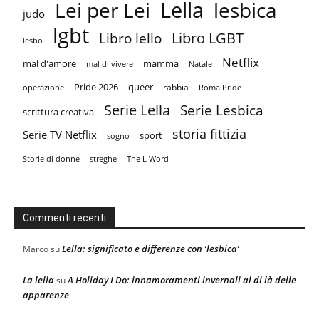
Lella
Lei per Lei
lesbica
judo
lgbt
Libro LGBT
Libro lello
lesbo
Netflix
mal d'amore
mamma
mal di vivere
Natale
Pride 2026
queer
rabbia
operazione
Roma Pride
Serie Lella
Serie Lesbica
scrittura creativa
storia fittizia
Serie TV Netflix
sport
sogno
Storie di donne
streghe
The L Word
Commenti recenti
Lella: significato e differenze con ‘lesbica’
Marco
su
La lella
A Holiday I Do: innamoramenti invernali al di là delle
su
apparenze