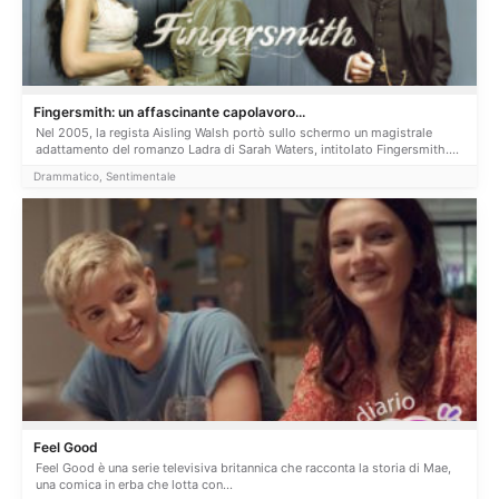
Fingersmith: un affascinante capolavoro...
Nel 2005, la regista Aisling Walsh portò sullo schermo un magistrale
adattamento del romanzo Ladra di Sarah Waters, intitolato Fingersmith....
Drammatico, Sentimentale
Feel Good
Feel Good è una serie televisiva britannica che racconta la storia di Mae,
una comica in erba che lotta con...