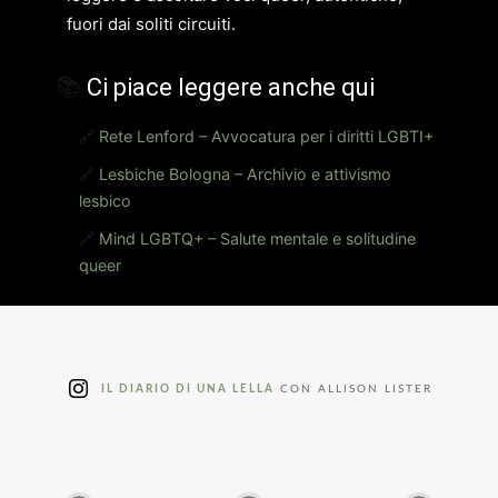
fuori dai soliti circuiti.
📚
Ci piace leggere anche qui
🔗
Rete Lenford – Avvocatura per i diritti LGBTI+
🔗
Lesbiche Bologna – Archivio e attivismo
lesbico
🔗
Mind LGBTQ+ – Salute mentale e solitudine
queer
IL DIARIO DI UNA LELLA
CON ALLISON LISTER