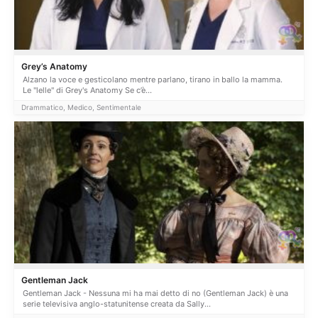
Grey’s Anatomy
Alzano la voce e gesticolano mentre parlano, tirano in ballo la mamma.
Le "lelle" di Grey's Anatomy Se c’è...
Drammatico, Medico, Sentimentale
Gentleman Jack
Gentleman Jack - Nessuna mi ha mai detto di no (Gentleman Jack) è una
serie televisiva anglo-statunitense creata da Sally...