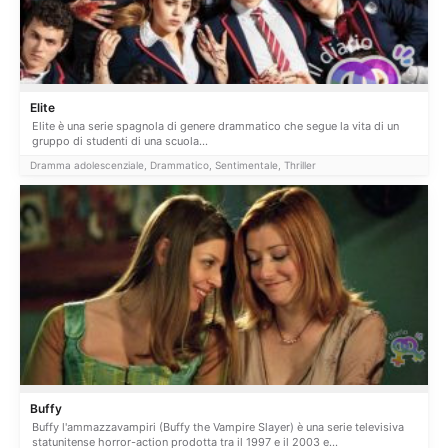
Elite
Elite è una serie spagnola di genere drammatico che segue la vita di un
gruppo di studenti di una scuola...
Dramma adolescenziale, Drammatico, Sentimentale, Thriller
Buffy
Buffy l'ammazzavampiri (Buffy the Vampire Slayer) è una serie televisiva
statunitense horror-action prodotta tra il 1997 e il 2003 e...