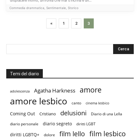
dispiacere intimo, un'ironia che mai s'incrina e un...
Commedia drammatica, Sentimentale, Storico
«
1
2
3
Temi del diario
amore
Agatha Harkness
adolescenza
amore lesbico
canto
cinema lesbico
delusioni
Coming Out
Cristiano
Diario di una Lella
diario segreto
diario personale
diritti LGBT
film lesbico
film lello
diritti LGBTQ+
dolore