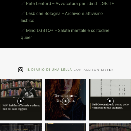
🔗
Rete Lenford – Avvocatura per i diritti LGBTI+
🔗
Lesbiche Bologna – Archivio e attivismo
lesbico
🔗
Mind LGBTQ+ – Salute mentale e solitudine
queer
IL DIARIO DI UNA LELLA
CON ALLISON LISTER