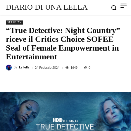
DIARIO DI UNA LELLA
SERIE TV
“True Detective: Night Country”
riceve il Critics Choice SOFEE
Seal of Female Empowerment in
Entertainment
By
La lella
1649
24 Febbraio 2024
0