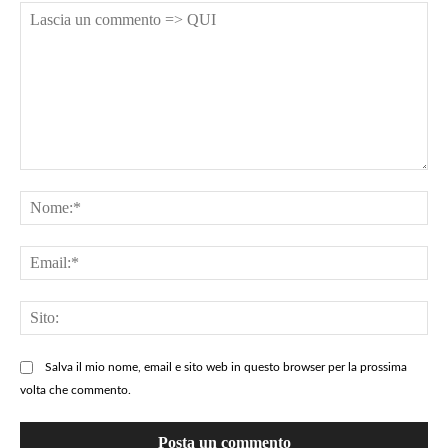
Lascia
un
No
commento
=>
Ema
QUI
Sit
Salva il mio nome, email e sito web in questo browser per la prossima
volta che commento.